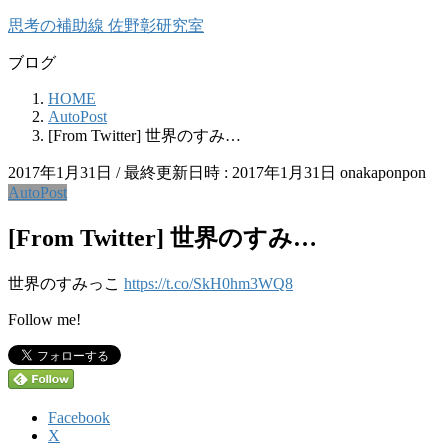
コ
ナ
思考の補助線 佐野彰研究室
ン
ビ
ブログ
テ
ゲ
ン
ー
HOME
ツ
シ
AutoPost
へ
ョ
[From Twitter] 世界のすみ…
ス
ン
キ
に
2017年1月31日
/ 最終更新日時 :
2017年1月31日
onakaponpon
ッ
移
AutoPost
プ
動
[From Twitter] 世界のすみ…
世界のすみっこ
https://t.co/SkH0hm3WQ8
Follow me!
Facebook
X