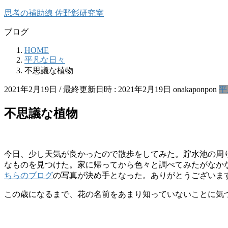
コ
ナ
思考の補助線 佐野彰研究室
ン
ビ
ブログ
テ
ゲ
ン
ー
HOME
ツ
シ
平凡な日々
へ
ョ
不思議な植物
ス
ン
キ
に
2021年2月19日
/ 最終更新日時 :
2021年2月19日
onakaponpon
平
ッ
移
プ
動
不思議な植物
今日、少し天気が良かったので散歩をしてみた。貯水池の周
なものを見つけた。家に帰ってから色々と調べてみたがなか
ちらのブログ
の写真が決め手となった。ありがとうございま
この歳になるまで、花の名前をあまり知っていないことに気