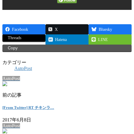
Facebook
X
Bluesky
Threads
Hatena
LINE
Copy
カテゴリー
AutoPost
AutoPost
前の記事
[From Twitter] RT チキンラ…
2017年6月8日
AutoPost