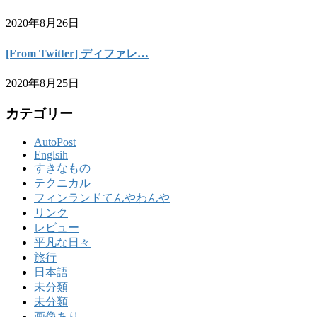
2020年8月26日
[From Twitter] ディファレ…
2020年8月25日
カテゴリー
AutoPost
Englsih
すきなもの
テクニカル
フィンランドてんやわんや
リンク
レビュー
平凡な日々
旅行
日本語
未分類
未分類
画像あり