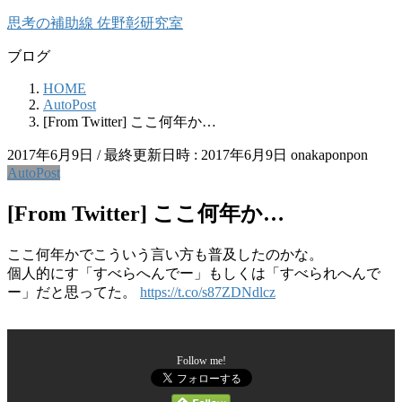
コ
ナ
思考の補助線 佐野彰研究室
ン
ビ
ブログ
テ
ゲ
ン
ー
HOME
ツ
シ
AutoPost
へ
ョ
[From Twitter] ここ何年か…
ス
ン
キ
に
2017年6月9日
/ 最終更新日時 :
2017年6月9日
onakaponpon
ッ
移
AutoPost
プ
動
[From Twitter] ここ何年か…
ここ何年かでこういう言い方も普及したのかな。
個人的にす「すべらへんでー」もしくは「すべられへんで
ー」だと思ってた。
https://t.co/s87ZDNdlcz
Follow me!