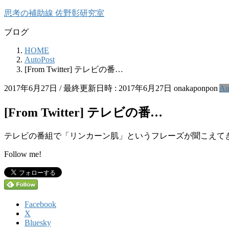
コ
ナ
思考の補助線 佐野彰研究室
ン
ビ
ブログ
テ
ゲ
ン
ー
HOME
ツ
シ
AutoPost
へ
ョ
[From Twitter] テレビの番…
ス
ン
キ
に
2017年6月27日
/ 最終更新日時 :
2017年6月27日
onakaponpon
Au
ッ
移
プ
動
[From Twitter] テレビの番…
テレビの番組で「リンカーン肌」というフレーズが聞こえて
Follow me!
Facebook
X
Bluesky