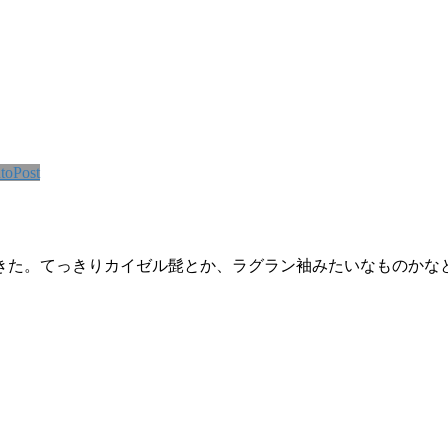
toPost
きた。てっきりカイゼル髭とか、ラグラン袖みたいなものかな