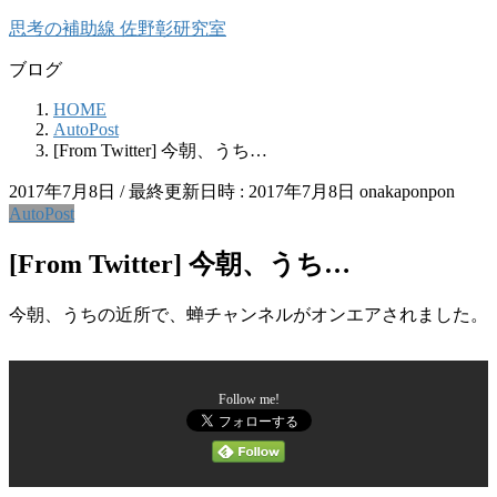
コ
ナ
思考の補助線 佐野彰研究室
ン
ビ
ブログ
テ
ゲ
ン
ー
HOME
ツ
シ
AutoPost
へ
ョ
[From Twitter] 今朝、うち…
ス
ン
キ
に
2017年7月8日
/ 最終更新日時 :
2017年7月8日
onakaponpon
ッ
移
AutoPost
プ
動
[From Twitter] 今朝、うち…
今朝、うちの近所で、蝉チャンネルがオンエアされました。
Follow me!