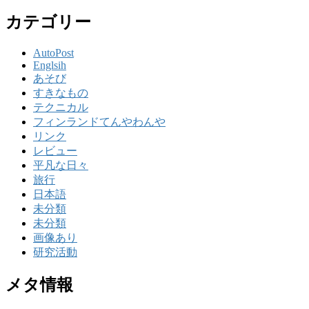
カテゴリー
AutoPost
Englsih
あそび
すきなもの
テクニカル
フィンランドてんやわんや
リンク
レビュー
平凡な日々
旅行
日本語
未分類
未分類
画像あり
研究活動
メタ情報