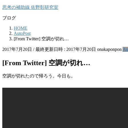
コ
ナ
思考の補助線 佐野彰研究室
ン
ビ
ブログ
テ
ゲ
ン
ー
HOME
ツ
シ
AutoPost
へ
ョ
[From Twitter] 空調が切れ…
ス
ン
キ
に
2017年7月20日
/ 最終更新日時 :
2017年7月20日
onakaponpon
Au
ッ
移
プ
動
[From Twitter] 空調が切れ…
空調が切れたので帰ろう。今日も。