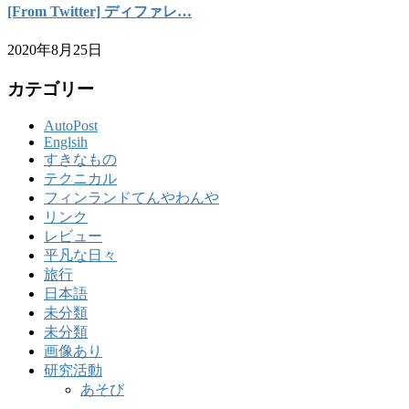
[From Twitter] ディファレ…
2020年8月25日
カテゴリー
AutoPost
Englsih
すきなもの
テクニカル
フィンランドてんやわんや
リンク
レビュー
平凡な日々
旅行
日本語
未分類
未分類
画像あり
研究活動
あそび