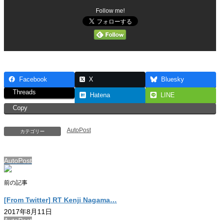
Follow me!
Facebook
X
Bluesky
Threads
Hatena
LINE
Copy
AutoPost
カテゴリー
AutoPost
前の記事
[From Twitter] RT Kenji Nagama…
2017年8月11日