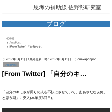
コ
ナ
思考の補助線 佐野彰研究室
ン
ビ
テ
ゲ
ン
ー
ツ
シ
ブログ
へ
ョ
ス
ン
キ
に
HOME
ッ
移
AutoPost
プ
動
[From Twitter] 「自分のキ…
2017年8月11日
/ 最終更新日時 :
2017年8月11日
onakaponpon
AutoPost
[From Twitter] 「自分のキ…
「自分のキモさが周りの人を不快にさせていて、ああやだなぁ俺、
と思う期」に突入(本年度3回目)。