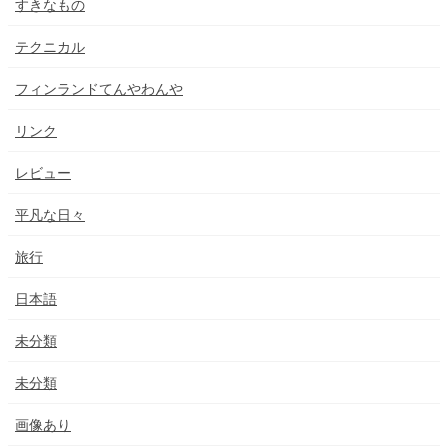
すきなもの
テクニカル
フィンランドてんやわんや
リンク
レビュー
平凡な日々
旅行
日本語
未分類
未分類
画像あり