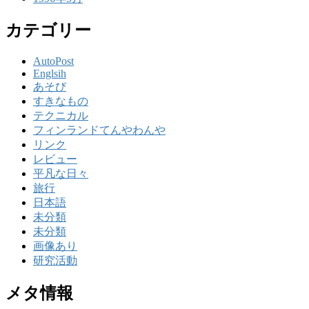
カテゴリー
AutoPost
Englsih
あそび
すきなもの
テクニカル
フィンランドてんやわんや
リンク
レビュー
平凡な日々
旅行
日本語
未分類
未分類
画像あり
研究活動
メタ情報