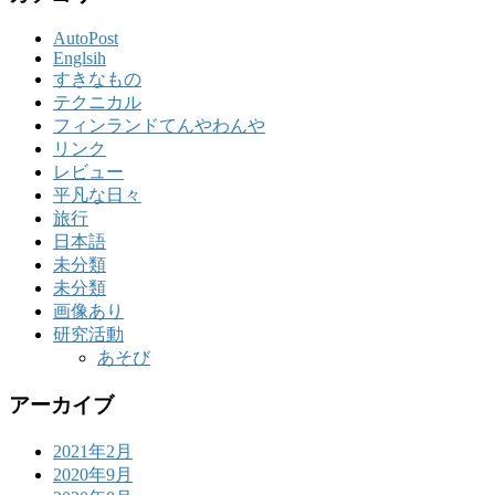
AutoPost
Englsih
すきなもの
テクニカル
フィンランドてんやわんや
リンク
レビュー
平凡な日々
旅行
日本語
未分類
未分類
画像あり
研究活動
あそび
アーカイブ
2021年2月
2020年9月