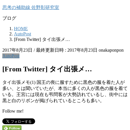
コ
ナ
思考の補助線 佐野彰研究室
ン
ビ
ブログ
テ
ゲ
ン
ー
HOME
ツ
シ
AutoPost
へ
ョ
[From Twitter] タイ出張メ…
ス
ン
キ
に
2017年8月23日
/ 最終更新日時 :
2017年8月23日
onakaponpon
ッ
移
AutoPost
プ
動
[From Twitter] タイ出張メ…
タイ出張メモ(1) 国王の喪に服すために黒色の服を着た人が
多い、とは聞いていたが、本当に多くの人が黒色の服を着て
いる。王宮には現在も弔問客が大勢訪れているし、街中には
黒と白のリボンが掲げられているところも多い。
Follow me!