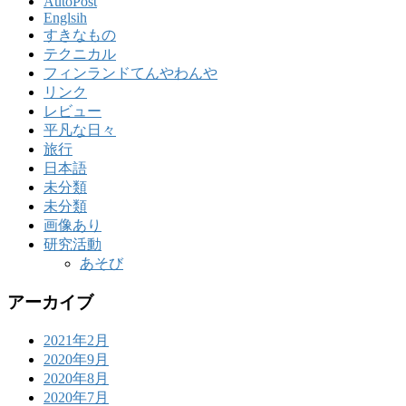
AutoPost
Englsih
すきなもの
テクニカル
フィンランドてんやわんや
リンク
レビュー
平凡な日々
旅行
日本語
未分類
未分類
画像あり
研究活動
あそび
アーカイブ
2021年2月
2020年9月
2020年8月
2020年7月