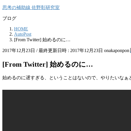
コ
ナ
思考の補助線 佐野彰研究室
ン
ビ
ブログ
テ
ゲ
ン
ー
HOME
ツ
シ
AutoPost
へ
ョ
[From Twitter] 始めるのに…
ス
ン
キ
に
2017年12月23日
/ 最終更新日時 :
2017年12月23日
onakaponpon
ッ
移
プ
動
[From Twitter] 始めるのに…
始めるのに遅すぎる、ということはないので、やりたいなぁ