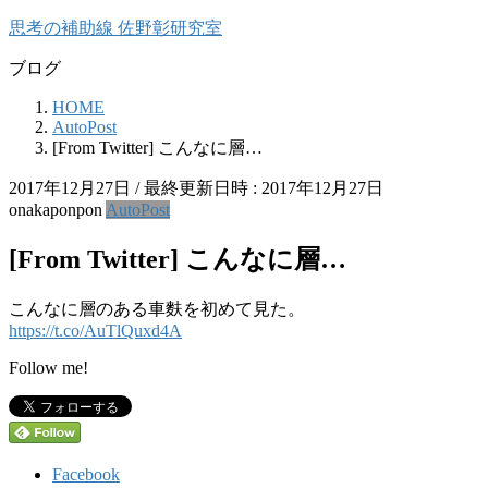
コ
ナ
思考の補助線 佐野彰研究室
ン
ビ
ブログ
テ
ゲ
ン
ー
HOME
ツ
シ
AutoPost
へ
ョ
[From Twitter] こんなに層…
ス
ン
キ
に
2017年12月27日
/ 最終更新日時 :
2017年12月27日
ッ
移
onakaponpon
AutoPost
プ
動
[From Twitter] こんなに層…
こんなに層のある車麩を初めて見た。
https://t.co/AuTlQuxd4A
Follow me!
Facebook