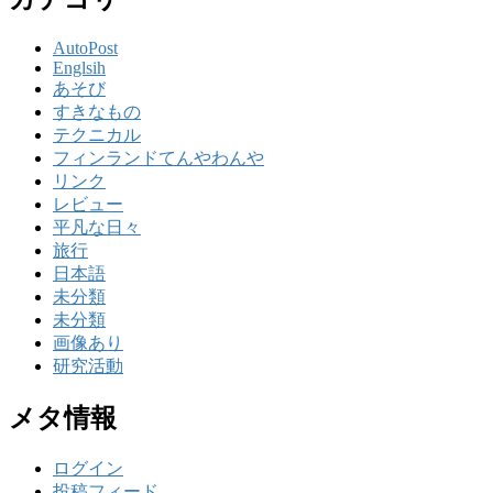
AutoPost
Englsih
あそび
すきなもの
テクニカル
フィンランドてんやわんや
リンク
レビュー
平凡な日々
旅行
日本語
未分類
未分類
画像あり
研究活動
メタ情報
ログイン
投稿フィード