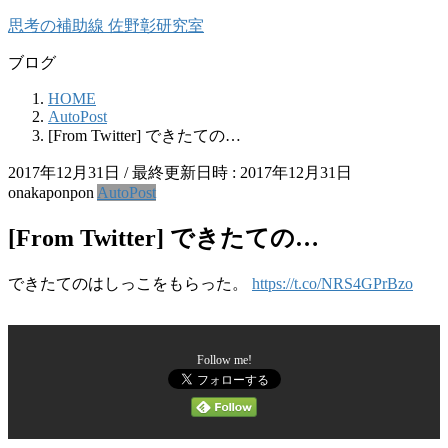
コ
ナ
思考の補助線 佐野彰研究室
ン
ビ
ブログ
テ
ゲ
ン
ー
HOME
ツ
シ
AutoPost
へ
ョ
[From Twitter] できたての…
ス
ン
キ
に
2017年12月31日
/ 最終更新日時 :
2017年12月31日
ッ
移
onakaponpon
AutoPost
プ
動
[From Twitter] できたての…
できたてのはしっこをもらった。
https://t.co/NRS4GPrBzo
Follow me!