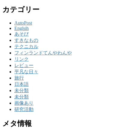
カテゴリー
AutoPost
Englsih
あそび
すきなもの
テクニカル
フィンランドてんやわんや
リンク
レビュー
平凡な日々
旅行
日本語
未分類
未分類
画像あり
研究活動
メタ情報