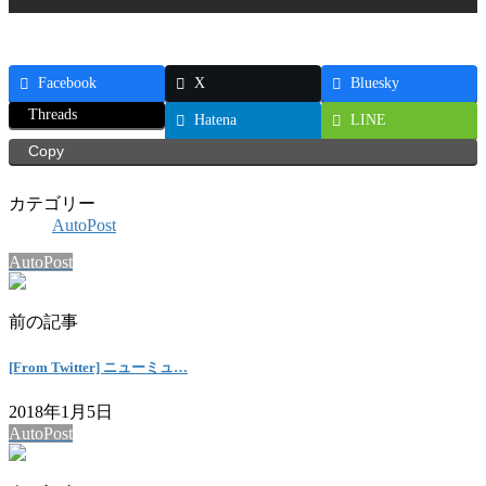
Facebook
X
Bluesky
Threads
Hatena
LINE
Copy
カテゴリー
AutoPost
AutoPost
前の記事
[From Twitter] ニューミュ…
2018年1月5日
AutoPost