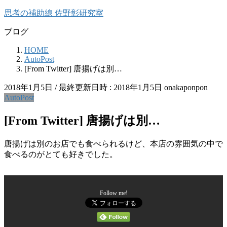
コ
ナ
思考の補助線 佐野彰研究室
ン
ビ
ブログ
テ
ゲ
ン
ー
HOME
ツ
シ
AutoPost
へ
ョ
[From Twitter] 唐揚げは別…
ス
ン
キ
に
2018年1月5日
/ 最終更新日時 :
2018年1月5日
onakaponpon
ッ
移
AutoPost
プ
動
[From Twitter] 唐揚げは別…
唐揚げは別のお店でも食べられるけど、本店の雰囲気の中で
食べるのがとても好きでした。
Follow me!