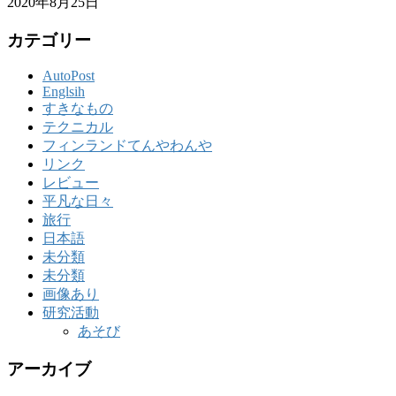
2020年8月25日
カテゴリー
AutoPost
Englsih
すきなもの
テクニカル
フィンランドてんやわんや
リンク
レビュー
平凡な日々
旅行
日本語
未分類
未分類
画像あり
研究活動
あそび
アーカイブ