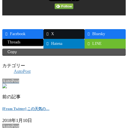
Facebook
X
Bluesky
Threads
Hatena
LINE
Copy
カテゴリー
AutoPost
AutoPost
前の記事
[From Twitter] この天気の…
2018年1月10日
AutoPost