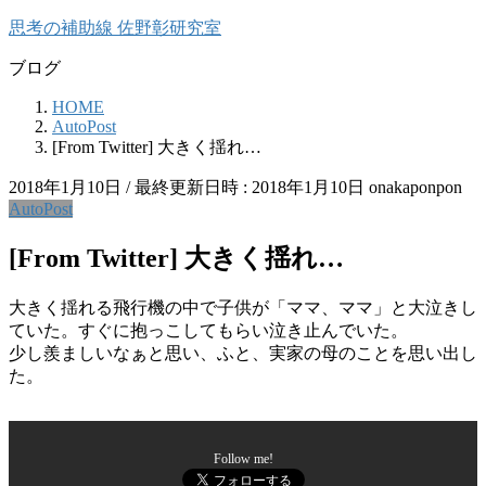
コ
ナ
思考の補助線 佐野彰研究室
ン
ビ
ブログ
テ
ゲ
ン
ー
HOME
ツ
シ
AutoPost
へ
ョ
[From Twitter] 大きく揺れ…
ス
ン
キ
に
2018年1月10日
/ 最終更新日時 :
2018年1月10日
onakaponpon
ッ
移
AutoPost
プ
動
[From Twitter] 大きく揺れ…
大きく揺れる飛行機の中で子供が「ママ、ママ」と大泣きし
ていた。すぐに抱っこしてもらい泣き止んでいた。
少し羨ましいなぁと思い、ふと、実家の母のことを思い出し
た。
Follow me!