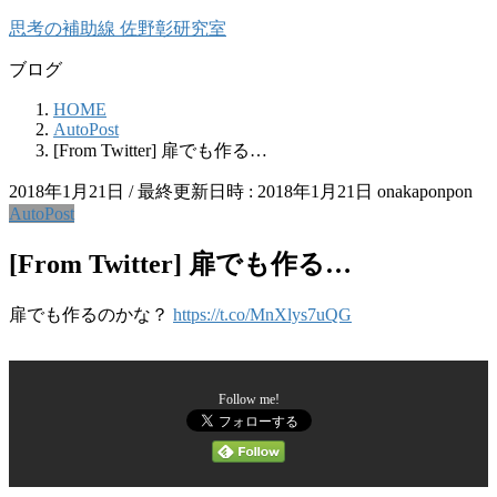
コ
ナ
思考の補助線 佐野彰研究室
ン
ビ
ブログ
テ
ゲ
ン
ー
HOME
ツ
シ
AutoPost
へ
ョ
[From Twitter] 扉でも作る…
ス
ン
キ
に
2018年1月21日
/ 最終更新日時 :
2018年1月21日
onakaponpon
ッ
移
AutoPost
プ
動
[From Twitter] 扉でも作る…
扉でも作るのかな？
https://t.co/MnXlys7uQG
Follow me!