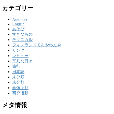
カテゴリー
AutoPost
Englsih
あそび
すきなもの
テクニカル
フィンランドてんやわんや
リンク
レビュー
平凡な日々
旅行
日本語
未分類
未分類
画像あり
研究活動
メタ情報