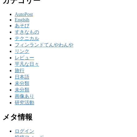
カテゴリー
AutoPost
Englsih
あそび
すきなもの
テクニカル
フィンランドてんやわんや
リンク
レビュー
平凡な日々
旅行
日本語
未分類
未分類
画像あり
研究活動
メタ情報
ログイン