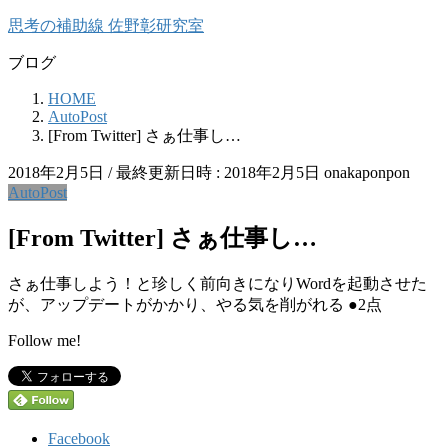
コ
ナ
思考の補助線 佐野彰研究室
ン
ビ
ブログ
テ
ゲ
ン
ー
HOME
ツ
シ
AutoPost
へ
ョ
[From Twitter] さぁ仕事し…
ス
ン
キ
に
2018年2月5日
/ 最終更新日時 :
2018年2月5日
onakaponpon
ッ
移
AutoPost
プ
動
[From Twitter] さぁ仕事し…
さぁ仕事しよう！と珍しく前向きになりWordを起動させた
が、アップデートがかかり、やる気を削がれる ●2点
Follow me!
Facebook