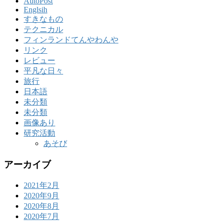
AutoPost
Englsih
すきなもの
テクニカル
フィンランドてんやわんや
リンク
レビュー
平凡な日々
旅行
日本語
未分類
未分類
画像あり
研究活動
あそび
アーカイブ
2021年2月
2020年9月
2020年8月
2020年7月