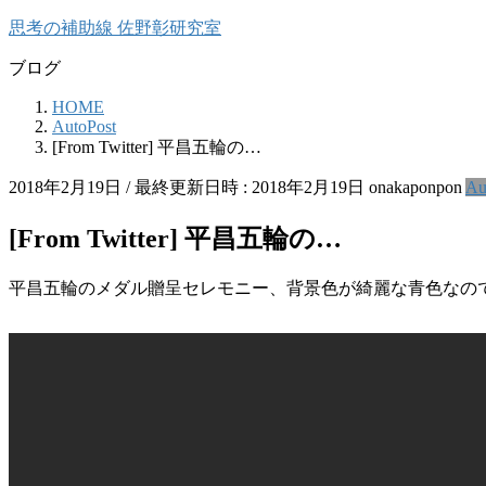
コ
ナ
思考の補助線 佐野彰研究室
ン
ビ
ブログ
テ
ゲ
ン
ー
HOME
ツ
シ
AutoPost
へ
ョ
[From Twitter] 平昌五輪の…
ス
ン
キ
に
2018年2月19日
/ 最終更新日時 :
2018年2月19日
onakaponpon
Au
ッ
移
プ
動
[From Twitter] 平昌五輪の…
平昌五輪のメダル贈呈セレモニー、背景色が綺麗な青色なの