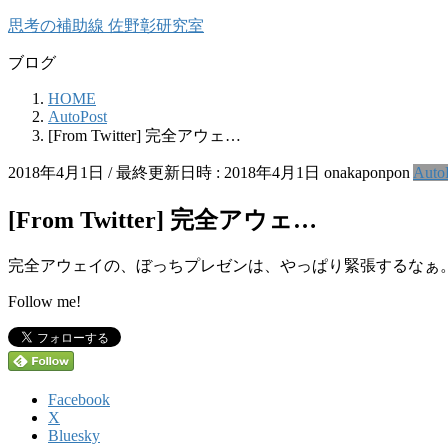
コ
ナ
思考の補助線 佐野彰研究室
ン
ビ
ブログ
テ
ゲ
ン
ー
HOME
ツ
シ
AutoPost
へ
ョ
[From Twitter] 完全アウェ…
ス
ン
キ
に
2018年4月1日
/ 最終更新日時 :
2018年4月1日
onakaponpon
Auto
ッ
移
プ
動
[From Twitter] 完全アウェ…
完全アウェイの、ぼっちプレゼンは、やっぱり緊張するなぁ
Follow me!
Facebook
X
Bluesky