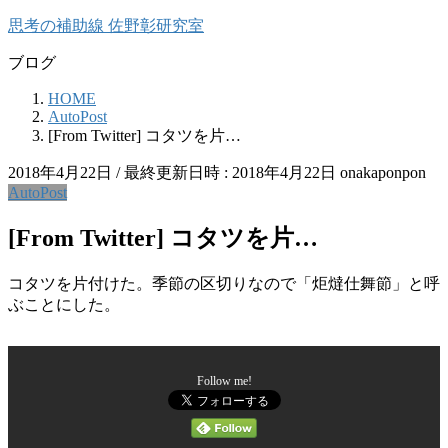
コ
ナ
思考の補助線 佐野彰研究室
ン
ビ
ブログ
テ
ゲ
ン
ー
HOME
ツ
シ
AutoPost
へ
ョ
[From Twitter] コタツを片…
ス
ン
キ
に
2018年4月22日
/ 最終更新日時 :
2018年4月22日
onakaponpon
ッ
移
AutoPost
プ
動
[From Twitter] コタツを片…
コタツを片付けた。季節の区切りなので「炬燵仕舞節」と呼
ぶことにした。
Follow me!