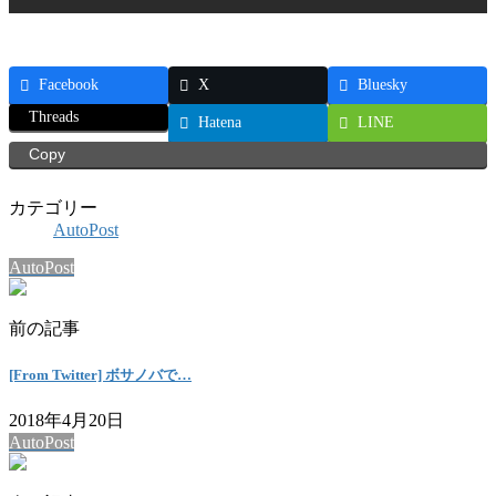
Facebook
X
Bluesky
Threads
Hatena
LINE
Copy
カテゴリー
AutoPost
AutoPost
前の記事
[From Twitter] ボサノバで…
2018年4月20日
AutoPost