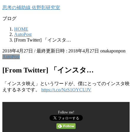
コ
ナ
思考の補助線 佐野彰研究室
ン
ビ
ブログ
テ
ゲ
ン
ー
HOME
ツ
シ
AutoPost
へ
ョ
[From Twitter] 「インスタ…
ス
ン
キ
に
2018年4月27日
/ 最終更新日時 :
2018年4月27日
onakaponpon
ッ
移
AutoPost
プ
動
[From Twitter] 「インスタ…
「インスタ映え」というワードが、僕にとってのインスタ映
えするネタです。
https://t.co/NzS1OYCUJV
Follow me!