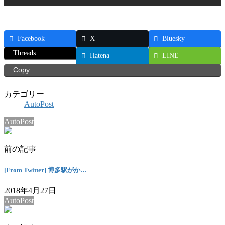
Facebook
X
Bluesky
Threads
Hatena
LINE
Copy
カテゴリー
AutoPost
AutoPost
前の記事
[From Twitter] 博多駅がか…
2018年4月27日
AutoPost