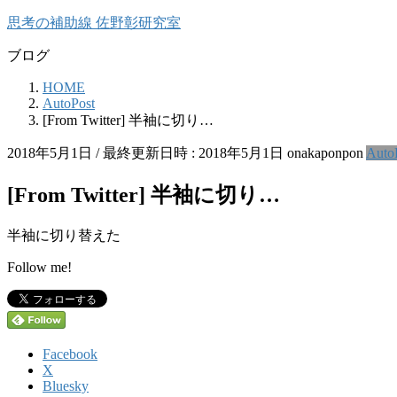
コ
ナ
思考の補助線 佐野彰研究室
ン
ビ
ブログ
テ
ゲ
ン
ー
HOME
ツ
シ
AutoPost
へ
ョ
[From Twitter] 半袖に切り…
ス
ン
キ
に
2018年5月1日
/ 最終更新日時 :
2018年5月1日
onakaponpon
Auto
ッ
移
プ
動
[From Twitter] 半袖に切り…
半袖に切り替えた
Follow me!
Facebook
X
Bluesky