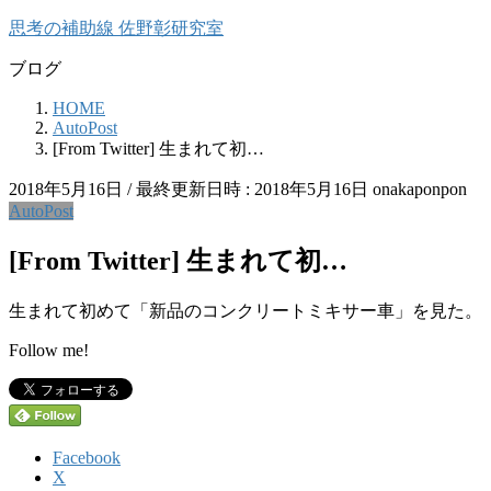
コ
ナ
思考の補助線 佐野彰研究室
ン
ビ
ブログ
テ
ゲ
ン
ー
HOME
ツ
シ
AutoPost
へ
ョ
[From Twitter] 生まれて初…
ス
ン
キ
に
2018年5月16日
/ 最終更新日時 :
2018年5月16日
onakaponpon
ッ
移
AutoPost
プ
動
[From Twitter] 生まれて初…
生まれて初めて「新品のコンクリートミキサー車」を見た。
Follow me!
Facebook
X