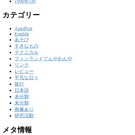
1996年5月
カテゴリー
AutoPost
Englsih
あそび
すきなもの
テクニカル
フィンランドてんやわんや
リンク
レビュー
平凡な日々
旅行
日本語
未分類
未分類
画像あり
研究活動
メタ情報