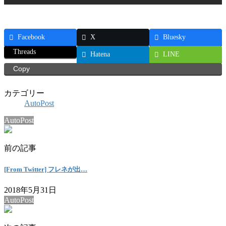
Facebook
X
Bluesky
Threads
Hatena
LINE
Copy
カテゴリー
AutoPost
AutoPost
前の記事
[From Twitter] フレネが出…
2018年5月31日
AutoPost