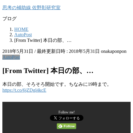
コ
ナ
思考の補助線 佐野彰研究室
ン
ビ
ブログ
テ
ゲ
ン
ー
HOME
ツ
シ
AutoPost
へ
ョ
[From Twitter] 本日の部、…
ス
ン
キ
に
2018年5月31日
/ 最終更新日時 :
2018年5月31日
onakaponpon
ッ
移
AutoPost
プ
動
[From Twitter] 本日の部、…
本日の部、そろそろ開始です。ちなみに19時まで。
https://t.co/6jZDgl4kcE
Follow me!