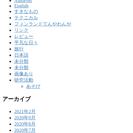
AutoPost
Englsih
すきなもの
テクニカル
フィンランドてんやわんや
リンク
レビュー
平凡な日々
旅行
日本語
未分類
未分類
画像あり
研究活動
あそび
アーカイブ
2021年2月
2020年9月
2020年8月
2020年7月