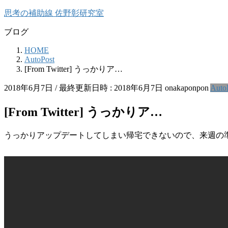
コ
ナ
思考の補助線 佐野彰研究室
ン
ビ
ブログ
テ
ゲ
ン
ー
HOME
ツ
シ
AutoPost
へ
ョ
[From Twitter] うっかりア…
ス
ン
キ
に
2018年6月7日
/ 最終更新日時 :
2018年6月7日
onakaponpon
Auto
ッ
移
プ
動
[From Twitter] うっかりア…
うっかりアップデートしてしまい帰宅できないので、来週の