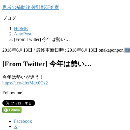
コ
ナ
思考の補助線 佐野彰研究室
ン
ビ
ブログ
テ
ゲ
ン
ー
HOME
ツ
シ
AutoPost
へ
ョ
[From Twitter] 今年は勢い…
ス
ン
キ
に
2018年6月13日
/ 最終更新日時 :
2018年6月13日
onakaponpon
Au
ッ
移
プ
動
[From Twitter] 今年は勢い…
今年は勢いが違う！
https://t.co/dbxMdx0Cz2
Follow me!
Facebook
X