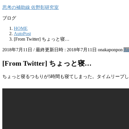
コ
ナ
思考の補助線 佐野彰研究室
ン
ビ
ブログ
テ
ゲ
ン
ー
HOME
ツ
シ
AutoPost
へ
ョ
[From Twitter] ちょっと寝…
ス
ン
キ
に
2018年7月11日
/ 最終更新日時 :
2018年7月11日
onakaponpon
Au
ッ
移
プ
動
[From Twitter] ちょっと寝…
ちょっと寝るつもりが5時間も寝てしまった。タイムリープ