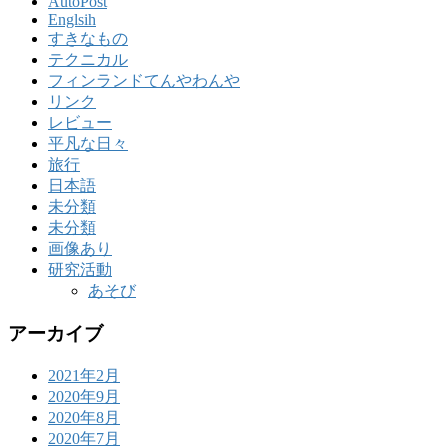
AutoPost
Englsih
すきなもの
テクニカル
フィンランドてんやわんや
リンク
レビュー
平凡な日々
旅行
日本語
未分類
未分類
画像あり
研究活動
あそび
アーカイブ
2021年2月
2020年9月
2020年8月
2020年7月