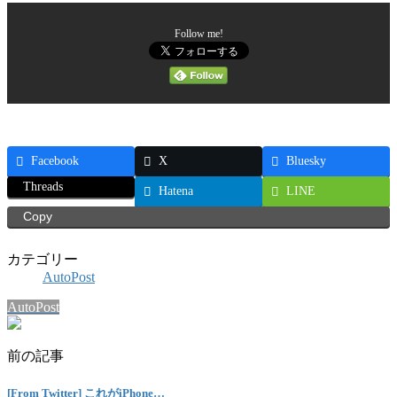
Follow me!
Facebook
X
Bluesky
Threads
Hatena
LINE
Copy
カテゴリー
AutoPost
AutoPost
前の記事
[From Twitter] これがiPhone…