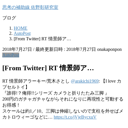
コ
ナ
思考の補助線 佐野彰研究室
ン
ビ
ブログ
テ
ゲ
ン
ー
HOME
ツ
シ
AutoPost
へ
ョ
[From Twitter] RT 情景師ア…
ス
ン
キ
に
2018年7月27日
/ 最終更新日時 :
2018年7月27日
onakaponpon
ッ
移
AutoPost
プ
動
[From Twitter] RT 情景師ア…
RT 情景師アラーキー/荒木さとし
@arakichi1969
: 【I love カ
プセルトイ】
『誰得!？俺得!!シリーズ カメラと折りたたみ三脚 』
200円のガチャガチャながらそれになりに再現性と可動する
お得感！
スケールは約1／10。三脚は伸縮しないので支柱を外せばメ
カトロウィーゴなどに…
https://t.co/jVjeBycxuV