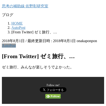
コ
ナ
思考の補助線 佐野彰研究室
ン
ビ
ブログ
テ
ゲ
ン
ー
HOME
ツ
シ
AutoPost
へ
ョ
[From Twitter] ゼミ旅行、…
ス
ン
キ
に
2018年8月1日
/ 最終更新日時 :
2018年8月1日
onakaponpon
ッ
移
AutoPost
プ
動
[From Twitter] ゼミ旅行、…
ゼミ旅行、みんなが楽しそうでよかった。
Follow me!