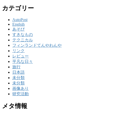
カテゴリー
AutoPost
Englsih
あそび
すきなもの
テクニカル
フィンランドてんやわんや
リンク
レビュー
平凡な日々
旅行
日本語
未分類
未分類
画像あり
研究活動
メタ情報