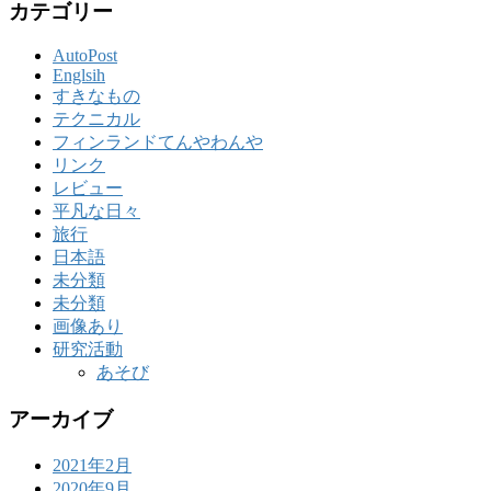
カテゴリー
AutoPost
Englsih
すきなもの
テクニカル
フィンランドてんやわんや
リンク
レビュー
平凡な日々
旅行
日本語
未分類
未分類
画像あり
研究活動
あそび
アーカイブ
2021年2月
2020年9月