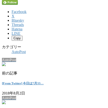
Facebook
X
Bluesky
Threads
Hatena
LINE
Copy
カテゴリー
AutoPost
AutoPost
前の記事
[From Twitter] 今日は7月33…
2018年8月2日
AutoPost