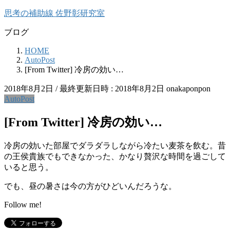
コ
ナ
思考の補助線 佐野彰研究室
ン
ビ
ブログ
テ
ゲ
ン
ー
HOME
ツ
シ
AutoPost
へ
ョ
[From Twitter] 冷房の効い…
ス
ン
キ
に
2018年8月2日
/ 最終更新日時 :
2018年8月2日
onakaponpon
ッ
移
AutoPost
プ
動
[From Twitter] 冷房の効い…
冷房の効いた部屋でダラダラしながら冷たい麦茶を飲む。昔
の王侯貴族でもできなかった、かなり贅沢な時間を過ごして
いると思う。
でも、昼の暑さは今の方がひどいんだろうな。
Follow me!