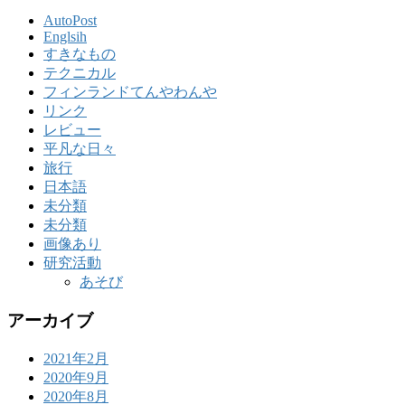
AutoPost
Englsih
すきなもの
テクニカル
フィンランドてんやわんや
リンク
レビュー
平凡な日々
旅行
日本語
未分類
未分類
画像あり
研究活動
あそび
アーカイブ
2021年2月
2020年9月
2020年8月