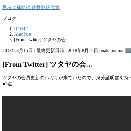
コ
ナ
思考の補助線 佐野彰研究室
ン
ビ
ブログ
テ
ゲ
ン
ー
HOME
ツ
シ
AutoPost
へ
ョ
[From Twitter] ツタヤの会…
ス
ン
キ
に
2018年8月15日
/ 最終更新日時 :
2018年8月15日
onakaponpon
Au
ッ
移
プ
動
[From Twitter] ツタヤの会…
ツタヤの会員更新のハガキが来ていたので、身分証明書を持
●3点