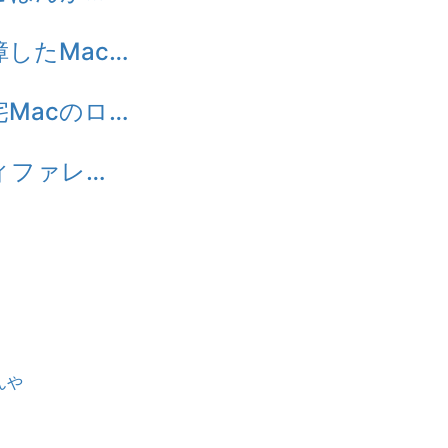
 故障したMac…
 自宅Macのロ…
] ディファレ…
んや