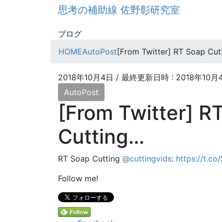
コ
ナ
思考の補助線 佐野彰研究室
ン
ビ
テ
ゲ
ブログ
ン
ー
HOME
AutoPost
[From Twitter] RT Soap Cut
ツ
シ
へ
ョ
ス
ン
2018年10月4日
/ 最終更新日時 :
2018年10月
キ
に
AutoPost
ッ
移
[From Twitter] R
プ
動
Cutting…
RT Soap Cutting
@cuttingvids
:
https://t.co
Follow me!