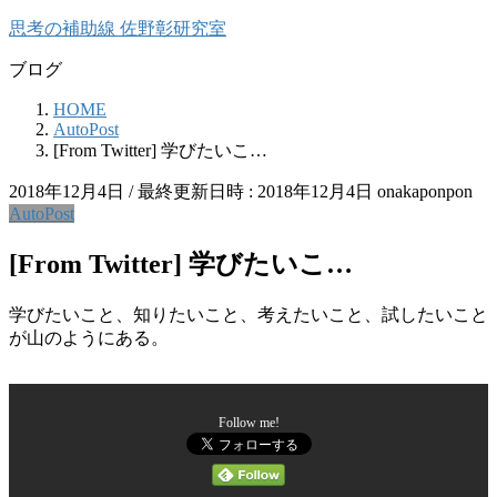
コ
ナ
思考の補助線 佐野彰研究室
ン
ビ
ブログ
テ
ゲ
ン
ー
HOME
ツ
シ
AutoPost
へ
ョ
[From Twitter] 学びたいこ…
ス
ン
キ
に
2018年12月4日
/ 最終更新日時 :
2018年12月4日
onakaponpon
ッ
移
AutoPost
プ
動
[From Twitter] 学びたいこ…
学びたいこと、知りたいこと、考えたいこと、試したいこと
が山のようにある。
Follow me!