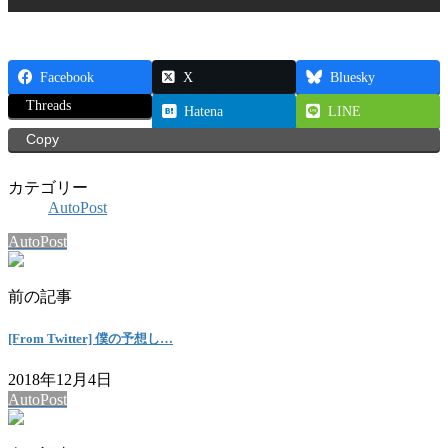
Facebook
X
Bluesky
Threads
Hatena
LINE
Copy
カテゴリー
AutoPost
AutoPost
前の記事
[From Twitter] 僕の予想し…
2018年12月4日
AutoPost