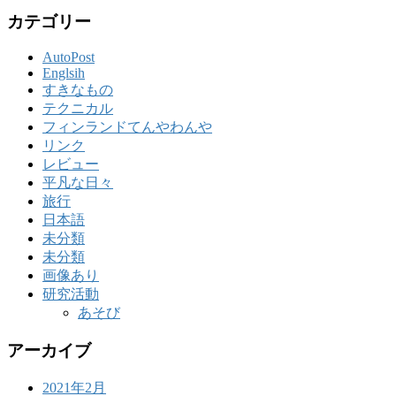
カテゴリー
AutoPost
Englsih
すきなもの
テクニカル
フィンランドてんやわんや
リンク
レビュー
平凡な日々
旅行
日本語
未分類
未分類
画像あり
研究活動
あそび
アーカイブ
2021年2月