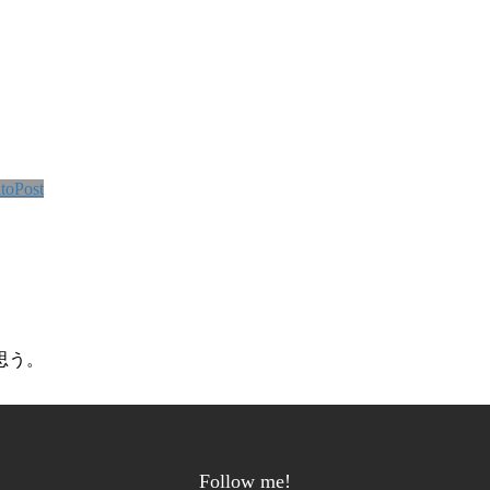
toPost
思う。
Follow me!