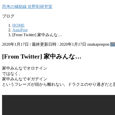
コ
ナ
思考の補助線 佐野彰研究室
ン
ビ
ブログ
テ
ゲ
ン
ー
HOME
ツ
シ
AutoPost
へ
ョ
[From Twitter] 家中みんな…
ス
ン
キ
に
2020年1月17日
/ 最終更新日時 :
2020年1月17日
onakaponpon
Au
ッ
移
プ
動
[From Twitter] 家中みんな…
家中みんなでオロナイン
ではなく、
家中みんなでギガデイン
というフレーズが頭から離れない。ドラクエのやり過ぎだと