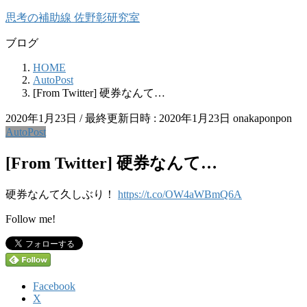
コ
ナ
思考の補助線 佐野彰研究室
ン
ビ
ブログ
テ
ゲ
ン
ー
HOME
ツ
シ
AutoPost
へ
ョ
[From Twitter] 硬券なんて…
ス
ン
キ
に
2020年1月23日
/ 最終更新日時 :
2020年1月23日
onakaponpon
ッ
移
AutoPost
プ
動
[From Twitter] 硬券なんて…
硬券なんて久しぶり！
https://t.co/OW4aWBmQ6A
Follow me!
Facebook
X