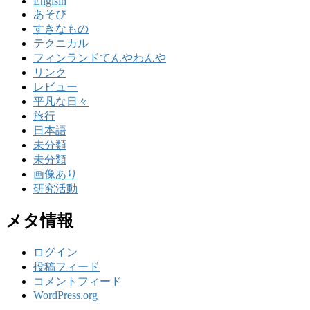
Englsih
あそび
すきなもの
テクニカル
フィンランドてんやわんや
リンク
レビュー
平凡な日々
旅行
日本語
未分類
未分類
画像あり
研究活動
メタ情報
ログイン
投稿フィード
コメントフィード
WordPress.org