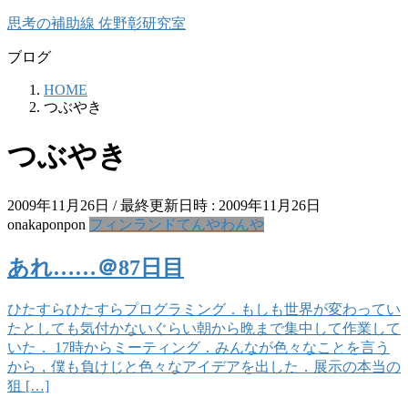
コ
ナ
思考の補助線 佐野彰研究室
ン
ビ
ブログ
テ
ゲ
ン
ー
HOME
ツ
シ
つぶやき
へ
ョ
ス
ン
つぶやき
キ
に
ッ
移
プ
動
2009年11月26日
/ 最終更新日時 :
2009年11月26日
onakaponpon
フィンランドてんやわんや
あれ……＠87日目
ひたすらひたすらプログラミング．もしも世界が変わってい
たとしても気付かないぐらい朝から晩まで集中して作業して
いた． 17時からミーティング．みんなが色々なことを言う
から，僕も負けじと色々なアイデアを出した．展示の本当の
狙 […]