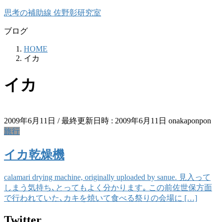
コ
ナ
思考の補助線 佐野彰研究室
ン
ビ
ブログ
テ
ゲ
ン
ー
HOME
ツ
シ
イカ
へ
ョ
ス
ン
イカ
キ
に
ッ
移
プ
動
2009年6月11日
/ 最終更新日時 :
2009年6月11日
onakaponpon
旅行
イカ乾燥機
calamari drying machine, originally uploaded by sanue. 見入って
しまう気持ち､とってもよく分かります｡ この前佐世保方面
で行われていた､カキを焼いて食べる祭りの会場に […]
Twitter