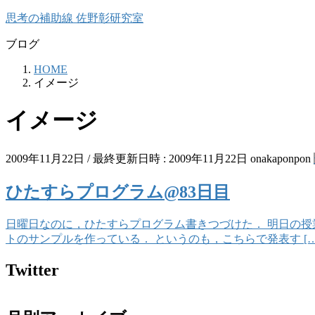
コ
ナ
思考の補助線 佐野彰研究室
ン
ビ
ブログ
テ
ゲ
ン
ー
HOME
ツ
シ
イメージ
へ
ョ
ス
ン
イメージ
キ
に
ッ
移
プ
動
2009年11月22日
/ 最終更新日時 :
2009年11月22日
onakaponpon
ひたすらプログラム@83日目
日曜日なのに，ひたすらプログラム書きつづけた． 明日の
トのサンプルを作っている． というのも，こちらで発表す […
Twitter