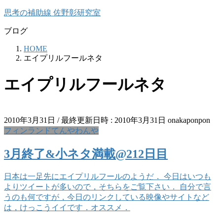
コ
ナ
思考の補助線 佐野彰研究室
ン
ビ
ブログ
テ
ゲ
ン
ー
HOME
ツ
シ
エイプリルフールネタ
へ
ョ
ス
ン
エイプリルフールネタ
キ
に
ッ
移
プ
動
2010年3月31日
/ 最終更新日時 :
2010年3月31日
onakaponpon
フィンランドてんやわんや
3月終了&小ネタ満載@212日目
日本は一足先にエイプリルフールのようだ． 今日はいつも
よりツイートが多いので，そちらをご覧下さい． 自分で言
うのも何ですが，今日のリンクしている映像やサイトなど
は，けっこうイイです．オススメ．