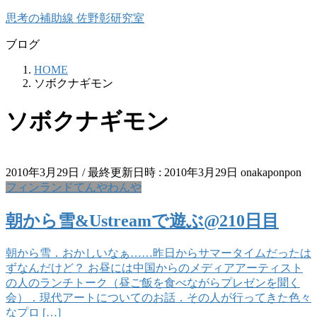
コ
ナ
思考の補助線 佐野彰研究室
ン
ビ
ブログ
テ
ゲ
ン
ー
HOME
ツ
シ
ソボクナギモン
へ
ョ
ス
ン
ソボクナギモン
キ
に
ッ
移
プ
動
2010年3月29日
/ 最終更新日時 :
2010年3月29日
onakaponpon
フィンランドてんやわんや
朝から雪&Ustreamで遊ぶ@210日目
朝から雪．おかしいなぁ……昨日からサマータイムだったは
ずなんだけど？ お昼には中国からのメディアアーティスト
の人のランチトーク（昼ご飯を食べながらプレゼンを聞く
会）．現代アートについてのお話．その人が行ってきた色々
なプロ […]