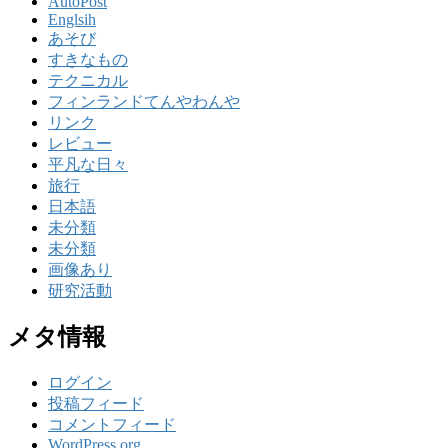
AutoPost
Englsih
あそび
すきなもの
テクニカル
フィンランドてんやわんや
リンク
レビュー
平凡な日々
旅行
日本語
未分類
未分類
画像あり
研究活動
メタ情報
ログイン
投稿フィード
コメントフィード
WordPress.org