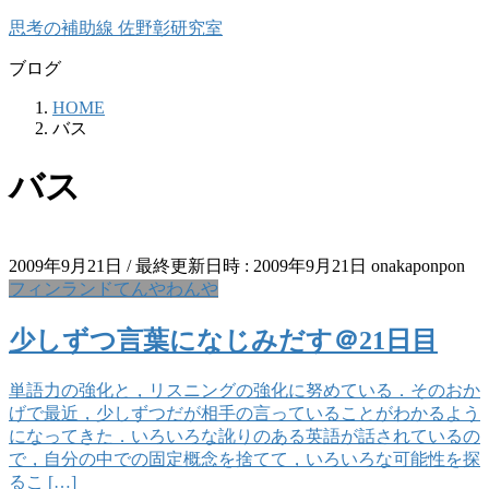
コ
ナ
思考の補助線 佐野彰研究室
ン
ビ
ブログ
テ
ゲ
ン
ー
HOME
ツ
シ
バス
へ
ョ
ス
ン
バス
キ
に
ッ
移
プ
動
2009年9月21日
/ 最終更新日時 :
2009年9月21日
onakaponpon
フィンランドてんやわんや
少しずつ言葉になじみだす＠21日目
単語力の強化と，リスニングの強化に努めている．そのおか
げで最近，少しずつだが相手の言っていることがわかるよう
になってきた．いろいろな訛りのある英語が話されているの
で，自分の中での固定概念を捨てて，いろいろな可能性を探
るこ […]