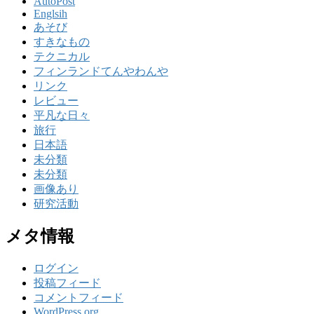
AutoPost
Englsih
あそび
すきなもの
テクニカル
フィンランドてんやわんや
リンク
レビュー
平凡な日々
旅行
日本語
未分類
未分類
画像あり
研究活動
メタ情報
ログイン
投稿フィード
コメントフィード
WordPress.org