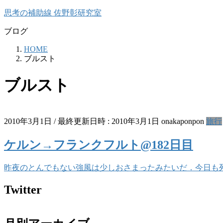
コ
ナ
思考の補助線 佐野彰研究室
ン
ビ
ブログ
テ
ゲ
ン
ー
HOME
ツ
シ
ブルスト
へ
ョ
ス
ン
ブルスト
キ
に
ッ
移
プ
動
2010年3月1日
/ 最終更新日時 :
2010年3月1日
onakaponpon
旅行
ケルン→フランクフルト@182日目
昨夜のとんでもない強風は少しおさまったみたいだ．今日も
Twitter