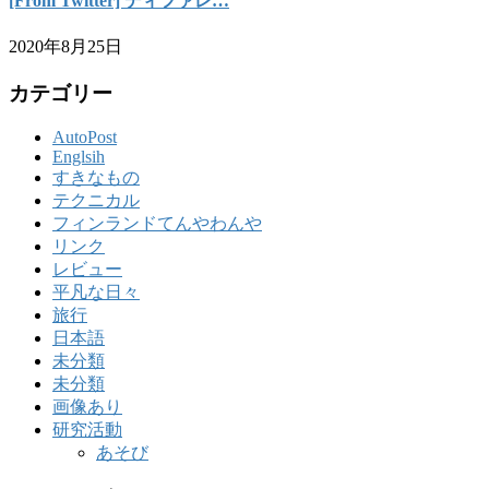
[From Twitter] ディファレ…
2020年8月25日
カテゴリー
AutoPost
Englsih
すきなもの
テクニカル
フィンランドてんやわんや
リンク
レビュー
平凡な日々
旅行
日本語
未分類
未分類
画像あり
研究活動
あそび