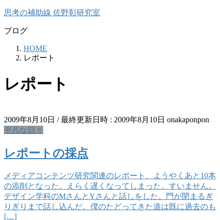
コ
ナ
思考の補助線 佐野彰研究室
ン
ビ
ブログ
テ
ゲ
ン
ー
HOME
ツ
シ
レポート
へ
ョ
ス
ン
レポート
キ
に
ッ
移
プ
動
2009年8月10日
/ 最終更新日時 :
2009年8月10日
onakaponpon
平凡な日々
レポートの採点
メディアコンテンツ研究関連のレポート、ようやくあと10本
の添削となった。えらく遅くなってしまった。すいません。
デザイン学科のMさんとYさんと話しをした。門が閉まるぎ
りぎりまで話し込んだ。僕のたどってきた道は既に過去のも
[…]