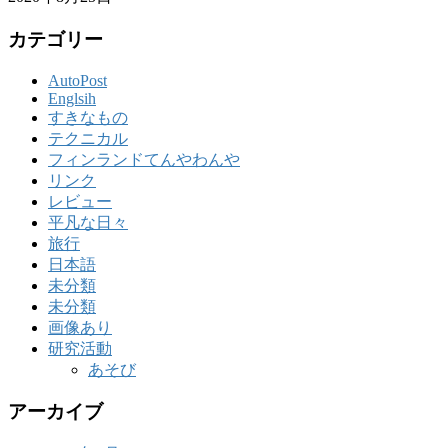
カテゴリー
AutoPost
Englsih
すきなもの
テクニカル
フィンランドてんやわんや
リンク
レビュー
平凡な日々
旅行
日本語
未分類
未分類
画像あり
研究活動
あそび
アーカイブ