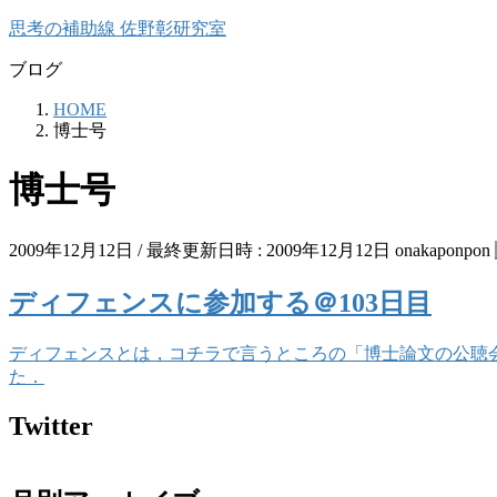
コ
ナ
思考の補助線 佐野彰研究室
ン
ビ
ブログ
テ
ゲ
ン
ー
HOME
ツ
シ
博士号
へ
ョ
ス
ン
博士号
キ
に
ッ
移
プ
動
2009年12月12日
/ 最終更新日時 :
2009年12月12日
onakaponpon
ディフェンスに参加する＠103日目
ディフェンスとは，コチラで言うところの「博士論文の公聴
た．
Twitter