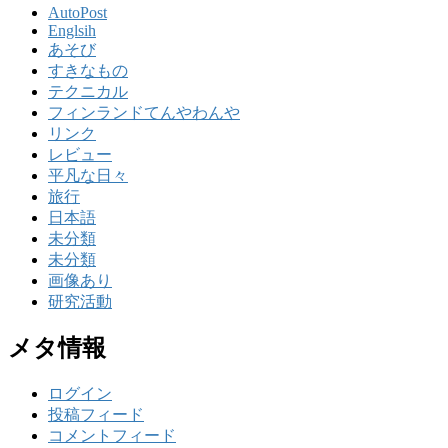
AutoPost
Englsih
あそび
すきなもの
テクニカル
フィンランドてんやわんや
リンク
レビュー
平凡な日々
旅行
日本語
未分類
未分類
画像あり
研究活動
メタ情報
ログイン
投稿フィード
コメントフィード