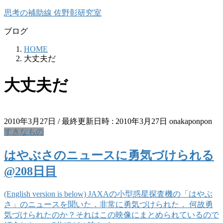
コ
ナ
思考の補助線 佐野彰研究室
ン
ビ
ブログ
テ
ゲ
ン
ー
HOME
ツ
シ
大丈夫だ
へ
ョ
ス
ン
大丈夫だ
キ
に
ッ
移
プ
動
2010年3月27日
/ 最終更新日時 :
2010年3月27日
onakaponpon
すきなもの
はやぶさのニュースに勇気づけられる
@208日目
(English version is below) JAXAの小型惑星探査機の「はやぶ
さ」のニュースを聞いた．非常に勇気づけられた． 何故勇
気づけられたのか？それはこの映像にまとめられているので