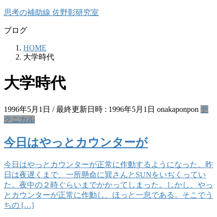
コ
ナ
思考の補助線 佐野彰研究室
ン
ビ
ブログ
テ
ゲ
ン
ー
HOME
ツ
シ
大学時代
へ
ョ
ス
ン
大学時代
キ
に
ッ
移
プ
動
1996年5月1日
/ 最終更新日時 :
1996年5月1日
onakaponpon
テ
クニカル
今日はやっとカウンターが
今日はやっとカウンターが正常に作動するようになった。昨
日は夜遅くまで、一所懸命に巽さんとSUNをいぢくってい
た。夜中の２時ぐらいまでかかってしまった。しかし、やっ
とカウンターが正常に作動し、ほっと一息である。そこでう
ちの […]