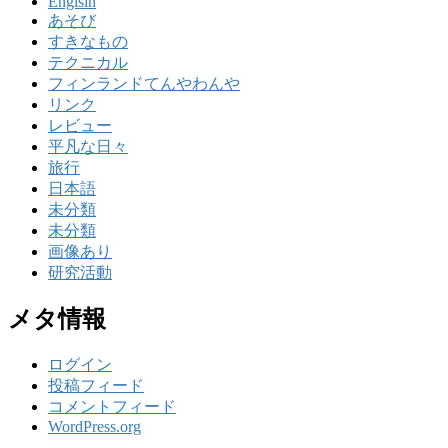
Englsih
あそび
すきなもの
テクニカル
フィンランドてんやわんや
リンク
レビュー
平凡な日々
旅行
日本語
未分類
未分類
画像あり
研究活動
メタ情報
ログイン
投稿フィード
コメントフィード
WordPress.org