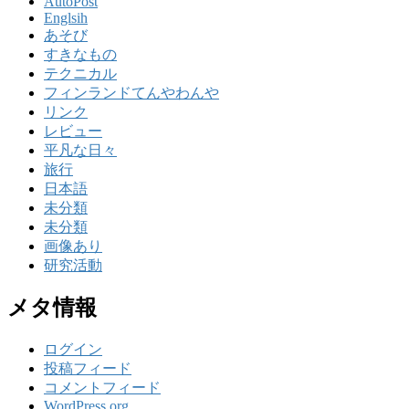
AutoPost
Englsih
あそび
すきなもの
テクニカル
フィンランドてんやわんや
リンク
レビュー
平凡な日々
旅行
日本語
未分類
未分類
画像あり
研究活動
メタ情報
ログイン
投稿フィード
コメントフィード
WordPress.org