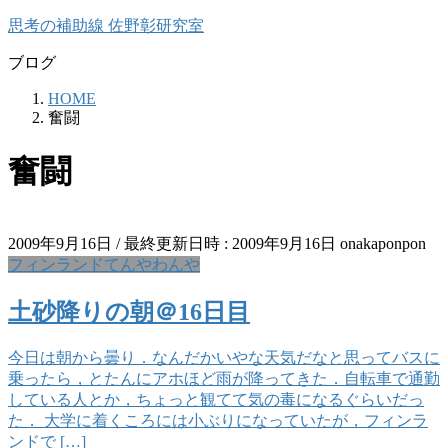
コ
ナ
思考の補助線 佐野彰研究室
ン
ビ
ブログ
テ
ゲ
ン
ー
HOME
ツ
シ
奮闘
へ
ョ
ス
ン
奮闘
キ
に
ッ
移
プ
動
2009年9月16日
/ 最終更新日時 :
2009年9月16日
onakaponpon
フィンランドてんやわんや
土砂降りの朝＠16日目
今日は朝から曇り．なんだかいやな天気だなと思ってバスに
乗ったら，とたんにアホほど雨が降ってきた．自転車で通勤
している人とか，ちょっと観てて気の毒になるぐらいだっ
た． 大学に着くころには小ぶりになっていたが，フィンラ
ンドで […]