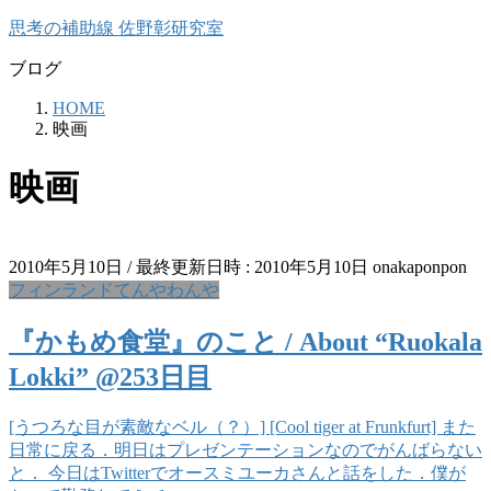
コ
ナ
思考の補助線 佐野彰研究室
ン
ビ
ブログ
テ
ゲ
ン
ー
HOME
ツ
シ
映画
へ
ョ
ス
ン
映画
キ
に
ッ
移
プ
動
2010年5月10日
/ 最終更新日時 :
2010年5月10日
onakaponpon
フィンランドてんやわんや
『かもめ食堂』のこと / About “Ruokala
Lokki” @253日目
[うつろな目が素敵なベル（？）] [Cool tiger at Frunkfurt] また
日常に戻る．明日はプレゼンテーションなのでがんばらない
と． 今日はTwitterでオースミユーカさんと話をした．僕が