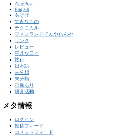
AutoPost
Englsih
あそび
すきなもの
テクニカル
フィンランドてんやわんや
リンク
レビュー
平凡な日々
旅行
日本語
未分類
未分類
画像あり
研究活動
メタ情報
ログイン
投稿フィード
コメントフィード