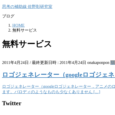
コ
ナ
思考の補助線 佐野彰研究室
ン
ビ
ブログ
テ
ゲ
ン
ー
HOME
ツ
シ
無料サービス
へ
ョ
ス
ン
無料サービス
キ
に
ッ
移
プ
動
2011年4月24日
/ 最終更新日時 :
2011年4月24日
onakaponpon
リ
ロゴジェネレーター（googleロゴジ
ロゴジェネレーター（googleロゴジェネレーター，アニメ
ます。パロディのようなものも少なくありません […]
Twitter