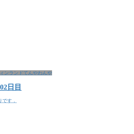
ィンランドてんやわんや
02日目
りです．