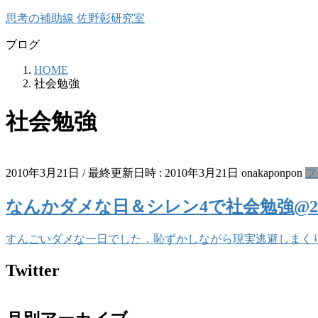
コ
ナ
思考の補助線 佐野彰研究室
ン
ビ
ブログ
テ
ゲ
ン
ー
HOME
ツ
シ
社会勉強
へ
ョ
ス
ン
社会勉強
キ
に
ッ
移
プ
動
2010年3月21日
/ 最終更新日時 :
2010年3月21日
onakaponpon
フ
なんかダメな日＆シレン4で社会勉強@2
すんごいダメな一日でした．恥ずかしながら現実逃避しまく
Twitter