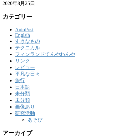
2020年8月25日
カテゴリー
AutoPost
Englsih
すきなもの
テクニカル
フィンランドてんやわんや
リンク
レビュー
平凡な日々
旅行
日本語
未分類
未分類
画像あり
研究活動
あそび
アーカイブ