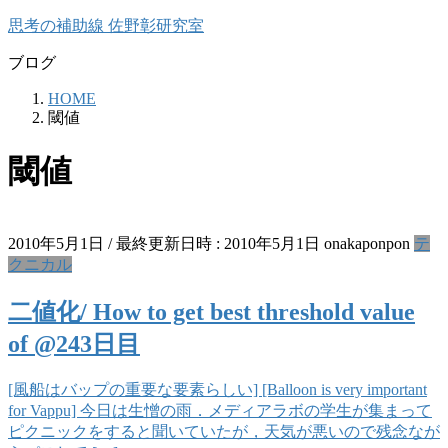
コ
ナ
思考の補助線 佐野彰研究室
ン
ビ
ブログ
テ
ゲ
ン
ー
HOME
ツ
シ
閾値
へ
ョ
ス
ン
閾値
キ
に
ッ
移
プ
動
2010年5月1日
/ 最終更新日時 :
2010年5月1日
onakaponpon
テ
クニカル
二値化/ How to get best threshold value
of @243日目
[風船はバップの重要な要素らしい] [Balloon is very important
for Vappu] 今日は生憎の雨．メディアラボの学生が集まって
ピクニックをすると聞いていたが，天気が悪いので残念なが